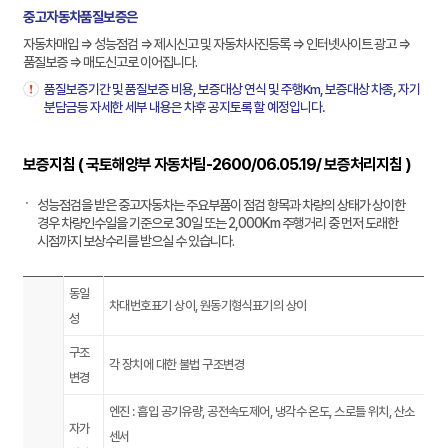
중고자동차품질보증은
자동차매입 ⇒ 성능점검 ⇒ 제시신고 및 자동차사진등록 ⇒ 인터넷사이트 광고 ⇒
품질보증 ⇒ 매도신고로 이어집니다.
품질보증기간 및 품질보증 비용, 보증대상 연식 및 주행Km, 보증대상 차종, 자기
분담금등 자세한 세부 내용은 차후 공지토록 할 예정입니다.
보증지침 ( 국토해양부 자동차팀-2600/06.05.19/ 보증처리지침 )
성능점검을 받은 중고자동차는 주요부품이 점검 항목과 차량의 상태가 상이한
경우 차량인수일을 기준으로 30일 또는 2,000Km 주행거리 중 먼저 도래한
시점까지 보상수리를 받으실 수 있습니다.
동일
차대번호표기 상이, 원동기형식표기의 상이
성
구조
각 장치에 대한 불법 구조변경
변경
엔진 : 흡입 공기유량, 공전속도제어, 냉각수 온도, 스로틀 위치, 산소
자가
센서