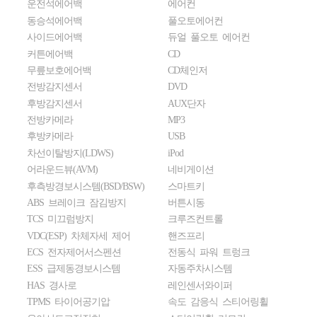
운전석에어백
에어컨
동승석에어백
풀오토에어컨
사이드에어백
듀얼 풀오토 에어컨
커튼에어백
CD
무릎보호에어백
CD체인저
전방감지센서
DVD
후방감지센서
AUX단자
전방카메라
MP3
후방카메라
USB
차선이탈방지(LDWS)
iPod
어라운드뷰(AVM)
네비게이션
후측방경보시스템(BSD/BSW)
스마트키
ABS 브레이크 잠김방지
버튼시동
TCS 미끄럼방지
크루즈컨트롤
VDC(ESP) 차체자세 제어
핸즈프리
ECS 전자제어서스펜션
전동식 파워 트렁크
ESS 급제동경보시스템
자동주차시스템
HAS 경사로
레인센서와이퍼
TPMS 타이어공기압
속도 감응식 스티어링휠