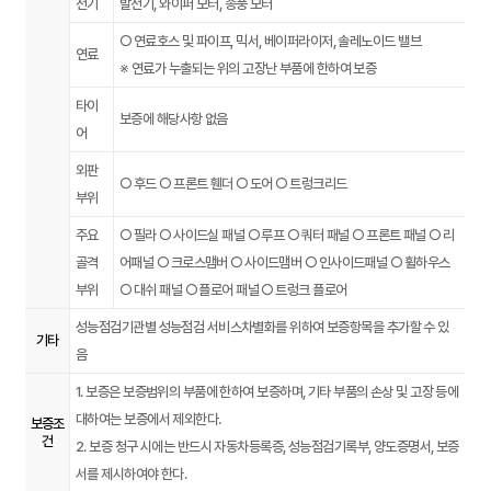
전기
발전기, 와이퍼 모터, 송풍 모터
○ 연료호스 및 파이프, 믹서, 베이퍼라이저, 솔레노이드 밸브
연료
※ 연료가 누출되는 위의 고장난 부품에 한하여 보증
타이
보증에 해당사항 없음
어
외판
○ 후드 ○ 프론트 휀더 ○ 도어 ○ 트렁크리드
부위
주요
○ 필라 ○ 사이드실 패널 ○ 루프 ○ 쿼터 패널 ○ 프론트 패널 ○ 리
골격
어패널 ○ 크로스맴버 ○ 사이드맴버 ○ 인사이드패널 ○ 휠하우스
부위
○ 대쉬 패널 ○ 플로어 패널 ○ 트렁크 플로어
성능점검기관별 성능점검 서비스차별화를 위하여 보증항목을 추가할 수 있
기타
음
1. 보증은 보증범위의 부품에 한하여 보증하며, 기타 부품의 손상 및 고장 등에
대하여는 보증에서 제외한다.
보증조
건
2. 보증 청구 시에는 반드시 자동차등록증, 성능점검기록부, 양도증명서, 보증
서를 제시하여야 한다.