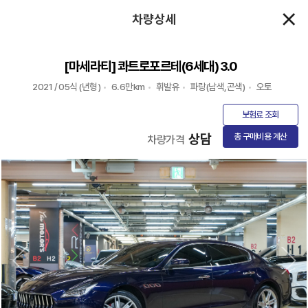
차량상세
[마세라티] 콰트로포르테(6세대) 3.0
2021 / 05식 (년형)
6.6만km
휘발유
파랑(남색,곤색)
오토
보험료 조회
상담
총 구매비용 계산
차량가격