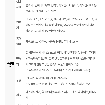
진단
변속기 : 인히비터S/W, 입력축 속도센서A, 출력축 속도센서B 자동
사항
변속기관련 솔레노이드 밸브
○ 엔진헤드, 헤드 가스켓, 실린더 블록, 피스톤Ass'y, 크랭크 축, 워
원동
터펌프 ※ 엔진오일의 유량 및 누유, 냉각수의 누수가 원인이 되어 고
기
장난 원동기의 위 부품에 한하여 보증
동력
등속조인트, 추진축, 추진축베어링, 클러치Ass'y
전달
○ 자동변속기 케이스, 토크컨버터, 기어, 전·후진 및 원웨이 클러치
변속
※ 자동변속기 오일의 유량 및 누유가 원인이 되거나 스톨시험에 의
보증범
기
해 고지가 안된 고장난 변속기 부품에 한하여 보증
위
○ 수동변속기 케이스, 싱크로매시기구, 각단 기어(부축제외)
○파워펌프, 조향기어, 스티어링 죠인트
조향
※ 부품의 균열, 손상 발생으로 고장난 위 부품에 한하여 보증
마스터실린더, 휠 실린더(켈리퍼), 브레이크 호스 및 파이프, 배력장
제동
치