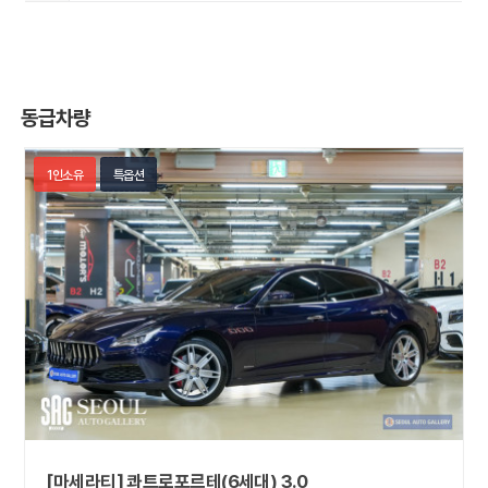
동급차량
1인소유
특옵션
[마세라티] 콰트로포르테(6세대) 3.0