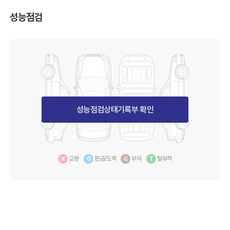
성능점검
성능점검상태기록부 확인
교환
판금/도색
부식
탈부착
X
O
C
T