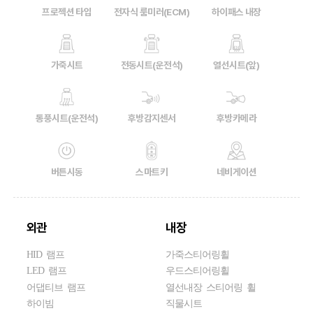
프로젝션 타입
전자식 룸미러(ECM)
하이패스 내장
가죽시트
전동시트(운전석)
열선시트(앞)
통풍시트(운전석)
후방감지센서
후방카메라
버튼시동
스마트키
네비게이션
외관
내장
HID 램프
가죽스티어링휠
LED 램프
우드스티어링휠
어댑티브 램프
열선내장 스티어링 휠
하이빔
직물시트