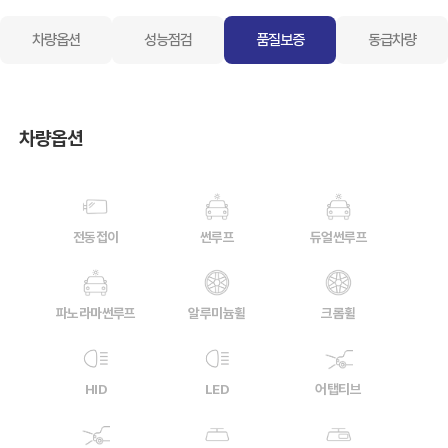
차량옵션
성능점검
품질보증
동급차량
차량옵션
전동접이
썬루프
듀얼썬루프
파노라마썬루프
알루미늄휠
크롬휠
HID
LED
어탭티브