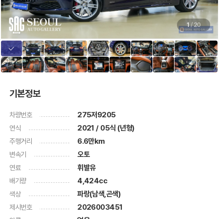
1
/
20
기본정보
차량번호
275저9205
연식
2021 / 05식 (년형)
주행거리
6.6만km
변속기
오토
연료
휘발유
배기량
4,424cc
색상
파랑(남색,곤색)
제시번호
2026003451