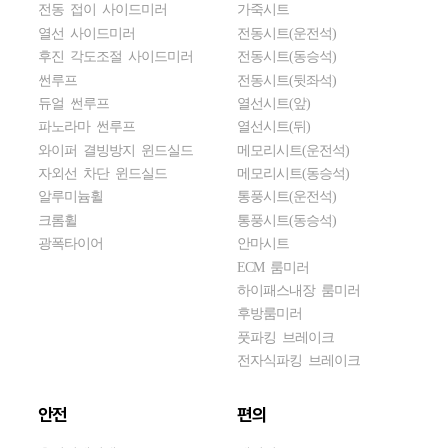
전동 접이 사이드미러
가죽시트
열선 사이드미러
전동시트(운전석)
후진 각도조절 사이드미러
전동시트(동승석)
썬루프
전동시트(뒷좌석)
듀얼 썬루프
열선시트(앞)
파노라마 썬루프
열선시트(뒤)
와이퍼 결빙방지 윈드실드
메모리시트(운전석)
자외선 차단 윈드실드
메모리시트(동승석)
알루미늄휠
통풍시트(운전석)
크롬휠
통풍시트(동승석)
광폭타이어
안마시트
ECM 룸미러
하이패스내장 룸미러
후방룸미러
풋파킹 브레이크
전자식파킹 브레이크
안전
편의