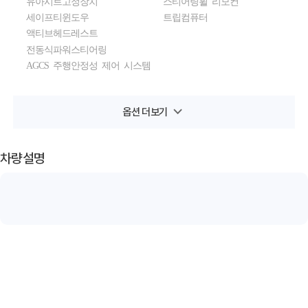
유아시트고정장치
스티어링휠 리모컨
세이프티윈도우
트립컴퓨터
액티브헤드레스트
전동식파워스티어링
AGCS 주행안정성 제어 시스템
차량설명