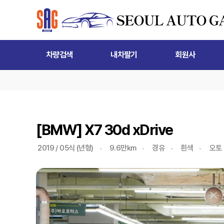
차량검색
내차팔기
회원사
[BMW] X7 30d xDrive
2019 / 05식 (년형)
9.6만km
경유
흰색
오토