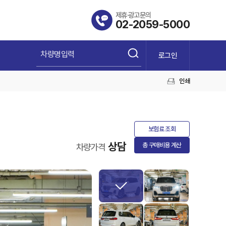
제휴·광고문의
02-2059-5000
로그인
인쇄
보험료 조회
상담
총 구매비용 계산
차량가격