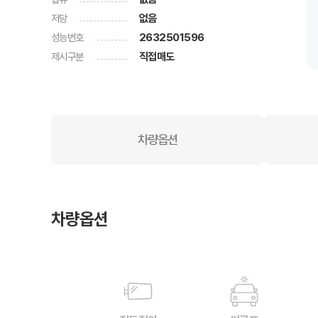
저당
없음
성능번호
2632501596
제시구분
직접매도
차량옵션
차량옵션