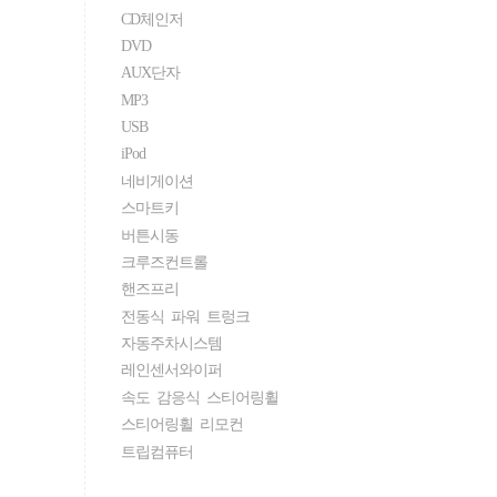
CD체인저
DVD
AUX단자
MP3
USB
iPod
네비게이션
스마트키
버튼시동
크루즈컨트롤
핸즈프리
전동식 파워 트렁크
자동주차시스템
레인센서와이퍼
속도 감응식 스티어링휠
스티어링휠 리모컨
트립컴퓨터