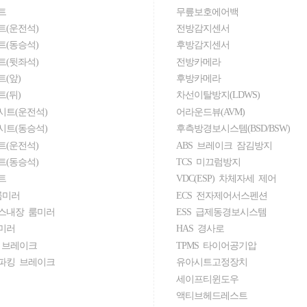
트
무릎보호에어백
트(운전석)
전방감지센서
트(동승석)
후방감지센서
트(뒷좌석)
전방카메라
(앞)
후방카메라
(뒤)
차선이탈방지(LDWS)
시트(운전석)
어라운드뷰(AVM)
시트(동승석)
후측방경보시스템(BSD/BSW)
트(운전석)
ABS 브레이크 잠김방지
트(동승석)
TCS 미끄럼방지
트
VDC(ESP) 차체자세 제어
룸미러
ECS 전자제어서스펜션
스내장 룸미러
ESS 급제동경보시스템
미러
HAS 경사로
 브레이크
TPMS 타이어공기압
파킹 브레이크
유아시트고정장치
세이프티윈도우
액티브헤드레스트